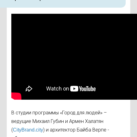
В студии программы «Город для людей» –
ведущие Михаил Губин и Армен Халатян
(
) и архитектор Байба Верпе -
CityBrand.city