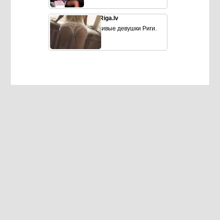
SexRiga.lv
Красивые девушки Риги.