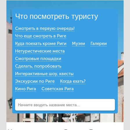
Что посмотреть туристу
Смотреть в первую очередь!
Что еще смотреть в Риге
Куда поехать кроме Риги
Музеи
Галереи
Нетуристические места
Смотровые площадки
Сделать, попробовать
Интерактивные шоу, квесты
Экскурсии по Риге
Когда ехать?
Кино Рига
Советская Рига