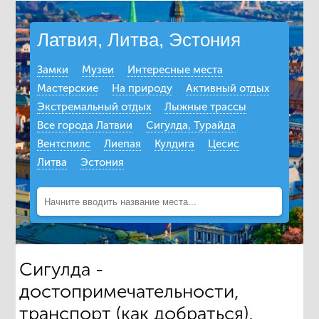
Латвия, Литва, Эстония
Замки
Музеи
Интересные места
Мастерские
На природу
Активный отдых
Экстремальный отдых
Лыжные трассы
Все города Латвии
Сигулда, Турайда
Вентспилс
Лиепая
Кулдига
Цесис
Литва
Эстония
Сигулда -
достопримечательности,
транспорт (как добраться),