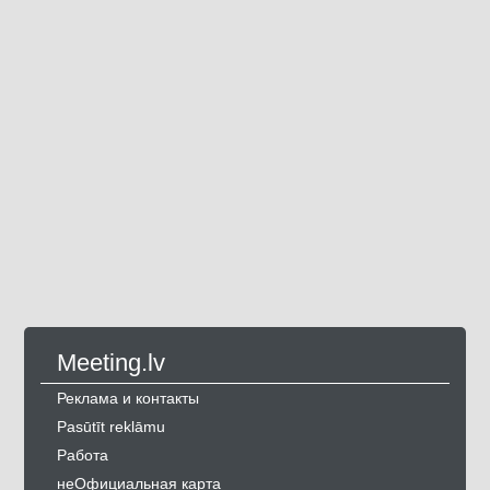
Meeting.lv
Реклама и контакты
Pasūtīt reklāmu
Работа
неОфициальная карта