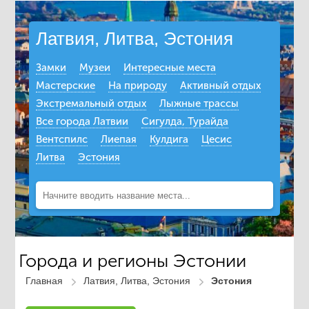
Латвия, Литва, Эстония
Замки
Музеи
Интересные места
Мастерские
На природу
Активный отдых
Экстремальный отдых
Лыжные трассы
Все города Латвии
Сигулда, Турайда
Вентспилс
Лиепая
Кулдига
Цесис
Литва
Эстония
Города и регионы Эстонии
Главная
Латвия, Литва, Эстония
Эстония