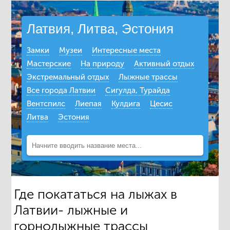
Латвия, Литва, Эстония
Замки
Музеи
Интересные места
Мастерские
На природу
Активный отдых
Экстремальный отдых
Лыжные трассы
Все города Латвии
Сигулда, Турайда
Вентспилс
Лиепая
Кулдига
Цесис
Литва
Эстония
Где покататься на лыжах в
Латвии- лыжные и
горнолыжные трассы