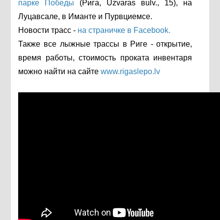
парке Победы
(Рига, Uzvaras вulv., 15), на
Луцавсале, в Иманте и Пурвциемсе.
Новости трасс -
на страничке в Facebook.
Также все лыжные трассы в Риге - открытие,
время работы, стоимость проката инвентаря
можно найти на сайте
www.rigaslepo.lv