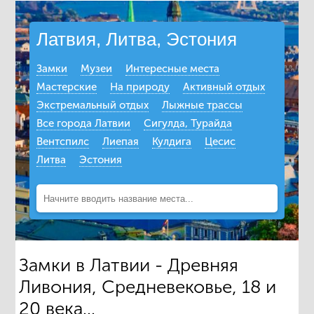
Латвия, Литва, Эстония
Замки
Музеи
Интересные места
Мастерские
На природу
Активный отдых
Экстремальный отдых
Лыжные трассы
Все города Латвии
Сигулда, Турайда
Вентспилс
Лиепая
Кулдига
Цесис
Литва
Эстония
Замки в Латвии - Древняя
Ливония, Средневековье, 18 и
20 века...