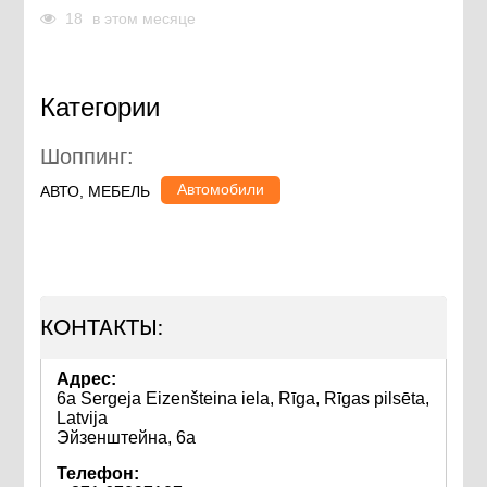
18
в этом месяце
Категории
Шоппинг:
Автомобили
АВТО, МЕБЕЛЬ
КОНТАКТЫ:
Адрес:
6a Sergeja Eizenšteina iela, Rīga, Rīgas pilsēta,
Latvija
Эйзенштейна, 6а
Телефон: