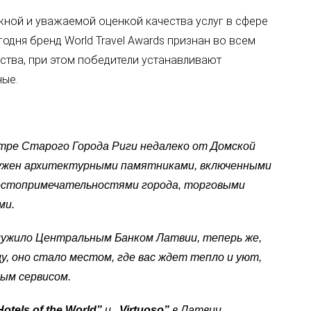
ижной и уважаемой оценкой качества услуг в сфере
одня бренд World Travel Awards признан во всем
ества, при этом победители устанавливают
ные.
нтре Старого Города Риги недалеко от Домской
ружен архитектурными памятниками, включенными
остопримечательностями города, торговыми
ми.
служило Центральным Банком Латвии, теперь же,
, оно стало местом, где вас ждет тепло и уют,
ым сервисом.
otels of the World”
и
„Virtuoso”
в Латвии.