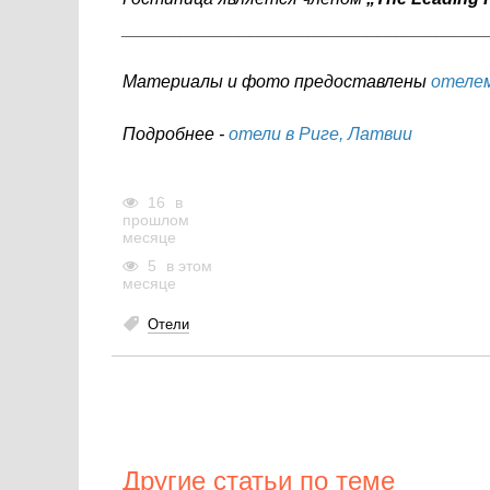
_____________________________________
Материалы и фото предоставлены
отелем 
Подробнее -
отели в Риге, Латвии
16
в
прошлом
месяце
5
в этом
месяце
Отели
Другие статьи по теме