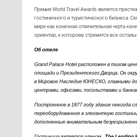
Премия World Travel Awards является прест
гостиничного и туристического бизнеса. Сег
мире как конечная отличительная черта кач
ориентир, к которому стремятся все осталь
Об отеле
Grand Palace Hotel расположен в тихом це
площади и Президентского Дворца. Он ок
в Мировое Наследие ЮНЕСКО, главными д
центрами, офисами, посольствами и банка
Построенное в 1877 году здание некогда 
переоборудованное в элегантную гостиницу
дополненные внимательным безукоризненн
Гостиница является членом
„The Leading H