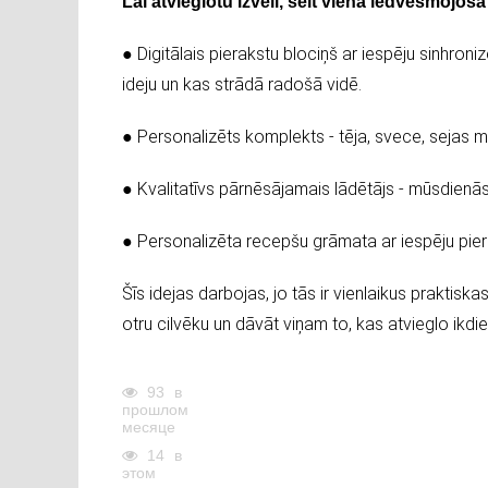
Lai atvieglotu izvēli, šeit viena iedvesmojo
● Digitālais pierakstu blociņš ar iespēju sinhroni
ideju un kas strādā radošā vidē.
● Personalizēts komplekts - tēja, svece, sejas m
● Kvalitatīvs pārnēsājamais lādētājs - mūsdienās
● Personalizēta recepšu grāmata ar iespēju pierak
Šīs idejas darbojas, jo tās ir vienlaikus praktiska
otru cilvēku un dāvāt viņam to, kas atvieglo ikdie
93
в
прошлом
месяце
14
в
этом