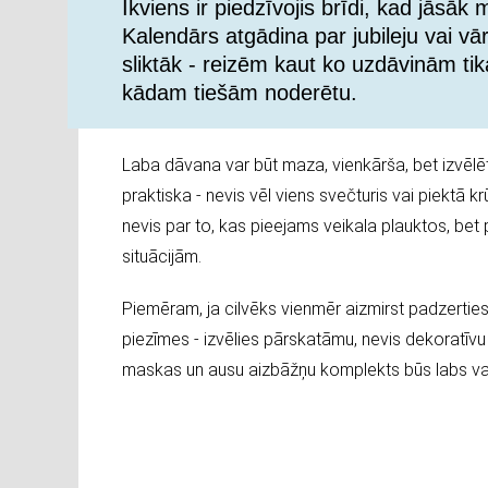
Ikviens ir piedzīvojis brīdi, kad jāsā
Kalendārs atgādina par jubileju vai vā
sliktāk - reizēm kaut ko uzdāvinām tik
kādam tiešām noderētu.
Laba dāvana var būt maza, vienkārša, bet izvēlēta
praktiska - nevis vēl viens svečturis vai piektā k
nevis par to, kas pieejams veikala plauktos, bet 
situācijām.
Piemēram, ja cilvēks vienmēr aizmirst padzerties -
piezīmes - izvēlies pārskatāmu, nevis dekoratīvu 
maskas un ausu aizbāžņu komplekts būs labs var