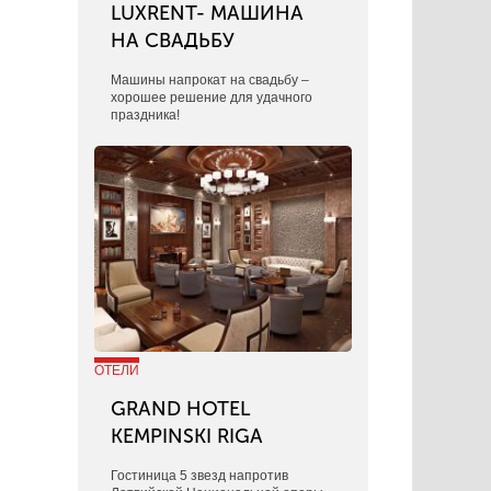
LUXRENT- МАШИНА
НА СВАДЬБУ
​Машины напрокат на свадьбу –
хорошее решение для удачного
праздника!
ОТЕЛИ
GRAND HOTEL
KEMPINSKI RIGA
Гостиница 5 звезд напротив