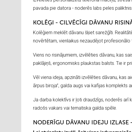
pavada pie datora - noderēs labs peles paliktnis 
KOLĒĢI - CILVĒCĪGI DĀVANU RISIN
Kolēģiem meklēt dāvanu šķiet sarežģīti. Realitātē
novērtētam, vienlaikus nezaudējot profesionālo t
Viens no risinājumiem, izvēlēties dāvanu, kas sa
paklājiņš, ergonomisks plaukstas balsts. Tie ir pr
Vēl viena ideja, apzināti izvēlēties dāvanu, kas
ārpus biroja”, galda augs vai kafijas komplekts 
Ja darba kolektīvs ir ļoti draudzīgs, noderēs arī
radošs vakars vai tematiska galda spēle.
NODERĪGU DĀVANU IDEJU IZLASE - 