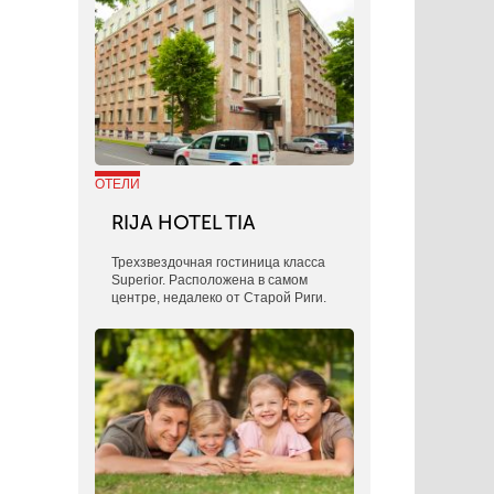
ОТЕЛИ
RIJA HOTEL TIA
Трехзвездочная гостиница класса
Superior. Расположена в самом
центре, недалеко от Старой Риги.