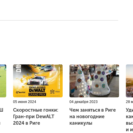
05 июня 2024
04 декабря 2023
28 
ФШ
Скоростные гонки:
Чем заняться в Риге
Уд
Гран-при DewALT
на новогодние
ка
и
2024 в Риге
каникулы
вы
и 