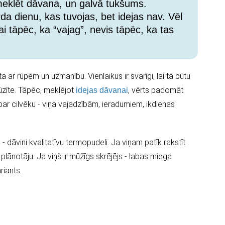
k meklēt dāvana, un galvā tukšums.
rda dienu, kas tuvojas, bet idejas nav. Vēl
ai tāpēc, ka “vajag”, nevis tāpēc, ka tas
 ar rūpēm un uzmanību. Vienlaikus ir svarīgi, lai tā būtu
rūzīte. Tāpēc, meklējot
, vērts padomāt
idejas dāvanai
par cilvēku - viņa vajadzībām, ieradumiem, ikdienas
 dāvini kvalitatīvu termopudeli. Ja viņam patīk rakstīt
plānotāju. Ja viņš ir mūžīgs skrējējs - labas miega
iants.