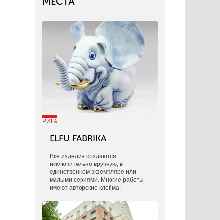
МЕСТА
РИГА
ELFU FABRIKA
Все изделия создаются
исключительно вручную, в
единственном экземпляре или
малыми сериями. Многие работы
имеют авторские клейма.