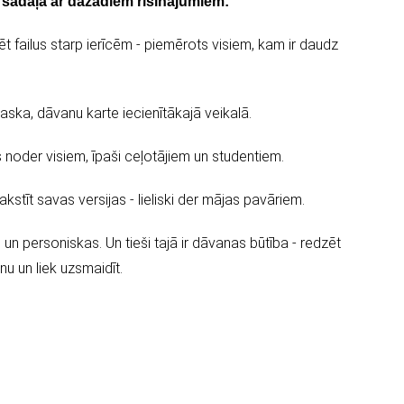
ša sadaļa ar dažādiem risinājumiem:
zēt failus starp ierīcēm - piemērots visiem, kam ir daudz
aska, dāvanu karte iecienītākajā veikalā.
 noder visiem, īpaši ceļotājiem un studentiem.
stīt savas versijas - lieliski der mājas pavāriem.
s un personiskas. Un tieši tajā ir dāvanas būtība - redzēt
nu un liek uzsmaidīt.