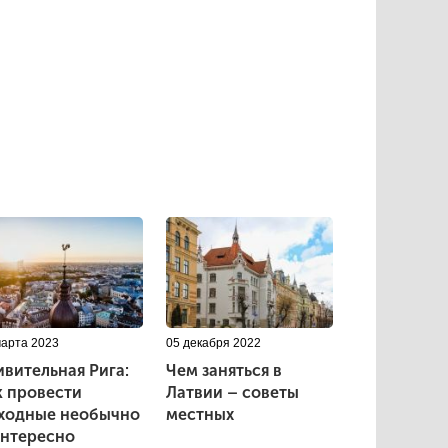
марта 2023
05 декабря 2022
ивительная Рига:
Чем заняться в
к провести
Латвии – советы
ходные необычно
местных
интересно