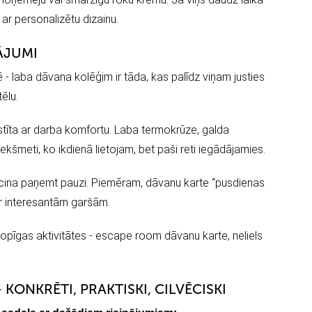
ar personalizētu dizainu.
ĀJUMI
 - laba dāvana kolēģim ir tāda, kas palīdz viņam justies
ēlu.
istīta ar darba komfortu. Laba termokrūze, galda
iekšmeti, ko ikdienā lietojam, bet paši reti iegādājamies.
 aicina paņemt pauzi. Piemēram, dāvanu karte “pusdienas
ar interesantām garšām.
 kopīgas aktivitātes - escape room dāvanu karte, neliels
KONKRĒTI, PRAKTISKI, CILVĒCISKI