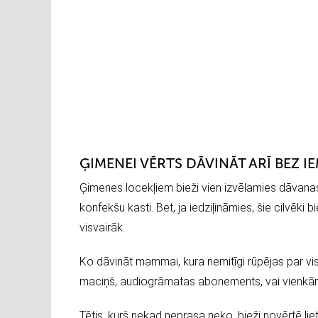
ĢIMENEI VĒRTS DĀVINĀT ARĪ BEZ I
Ģimenes locekļiem bieži vien izvēlamies dāvana
konfekšu kasti. Bet, ja iedziļināmies, šie cilvēki b
visvairāk.
Ko dāvināt mammai, kura nemitīgi rūpējas par visi
maciņš, audiogrāmatas abonements, vai vienkāršs
Tētis, kurš nekad neprasa neko, bieži novērtē lieta