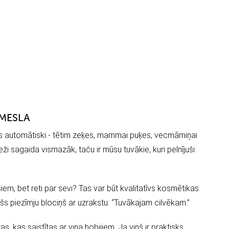
EMESLA
s automātiski - tētim zeķes, mammai puķes, vecmāmiņai
ieži sagaida vismazāk, taču ir mūsu tuvākie, kuri pelnījuši
em, bet reti par sevi? Tas var būt kvalitatīvs kosmētikas
 piezīmju blociņš ar uzrakstu: “Tuvākajam cilvēkam.”
s, kas saistītas ar viņa hobijiem. Ja viņš ir praktisks