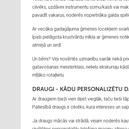
cilvēks, uzdāvini instrumentu somu/kasti vai makš
pavadīt vakarus, noderēs nopietnāka galda spēle
Ar vecāka gadagājuma ģimenes locekļiem svarīgāk
īpaši pielāgota krustvārdu mīkla ar ģimenes notik
atmiņā un sirdī.
Un bērni? Viņi novērtēs uzmanību vairāk nekā pri
gatavošanas meisterklasi, nelielu ekskursiju kā
mīļāko rotaļlietu.
DRAUGI - KĀDU PERSONALIZĒTU D
Ar draugiem bieži vien šķiet vieglāk, taču tieši t
Patiesībā draugs ir cilvēks, kura intereses un sapņ
Ja draugs mācās vai strādā, viņam noderēs kaut 
izvēlēties personalizētu telefona maciņu, stresa