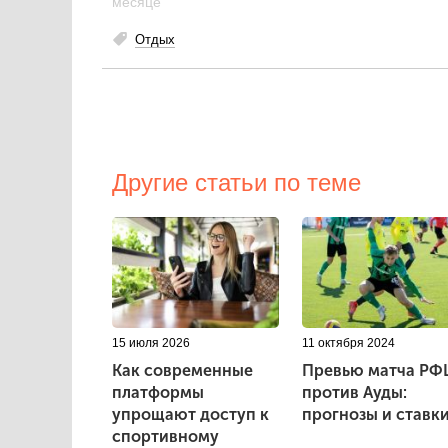
месяце
Отдых
Другие статьи по теме
15 июля 2026
11 октября 2024
Как современные
Превью матча Р
платформы
против Ауды:
упрощают доступ к
прогнозы и ставк
спортивному