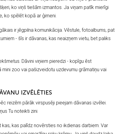
ķeri, ko viņš tiešām izmantos. Ja viņam patīk mierīgi
, ko spēlēt kopā ar ģimeni.
ais ir jēgpilna komunikācija. Vēstule, fotoalbums, pat
umiem - šīs ir dāvanas, kas neaizņem vietu, bet paliks
ekšmetus. Dāvini viņiem pieredzi - kopīgu ēst
dā mini zoo vai pašizveidotu uzdevumu grāmatiņu vai
ĀVANU IZVĒLĒTIES
āpēc reizēm pārāk virspusēji pieejam dāvanas izvēlei.
us Tu noteikti zini.
kas, kas palīdz novērsties no ikdienas darbiem. Var
 noņēmēju vai smaržīgu roku krēmu. Ja viņš daudz laika