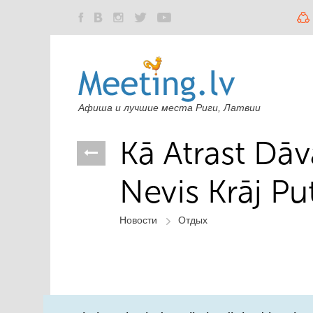
Афиша и лучшие места Риги, Латвии
Kā Atrast Dā
Nevis Krāj Pu
Новости
Отдых