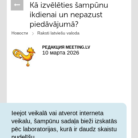
Kā izvēlēties šampūnu
ikdienai un nepazust
piedāvājumā?
Новости
Raksti latviešu valoda
РЕДАКЦИЯ MEETING.LV
10 марта 2026
Ieejot veikalā vai atverot interneta
veikalu, šampūnu sadaļa bieži izskatās
pēc laboratorijas, kurā ir daudz skaistu
pudelīšu.