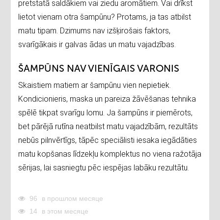
pretstatā saldākiem vai ziedu aromātiem. Vai drīkst
lietot vienam otra šampūnu? Protams, ja tas atbilst
matu tipam. Dzimums nav izšķirošais faktors,
svarīgākais ir galvas ādas un matu vajadzības.
ŠAMPŪNS NAV VIENĪGAIS VARONIS
Skaistiem matiem ar šampūnu vien nepietiek.
Kondicionieris, maska un pareiza žāvēšanas tehnika
spēlē tikpat svarīgu lomu. Ja šampūns ir piemērots,
bet pārējā rutīna neatbilst matu vajadzībām, rezultāts
nebūs pilnvērtīgs, tāpēc speciālisti iesaka iegādāties
matu kopšanas līdzekļu komplektus no viena ražotāja
sērijas, lai sasniegtu pēc iespējas labāku rezultātu.
96
в прошлом месяце
14
в этом месяце