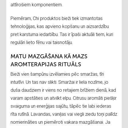
attīrošiem komponentiem.
Piemēram, Chi produktos bieži tiek izmantotas
tehnoloģijas, kas apvieno kopšanu un aizsardzību
pret karstuma iedarbību. Tas ir īpaši aktuāli tiem, kuri
regulāri lieto fēnu vai taisnotāju.
MATU MAZGĀŠANA KĀ MAZS
AROMTERAPIJAS RITUĀLS
Bieži vien šampūnu izvēlamies pēc smaržas, tīri
intuitīvi. Un tas nav slikti. Smaržai ir liela nozīme, jo
duša daudziem ir viens no retajiem brīžiem dienā, kad
varam apstāties un atvilkt elpu. Citrusu aromāti piešķir
svaiguma un enerģijas sajūtu, tāpēc tie labi iederas
rīta rutīnā. Lavandas, vaniļas vai viegli ziedu toņi palīdz
nomierināties un piemēroti vakara mazgāšanai. Ja