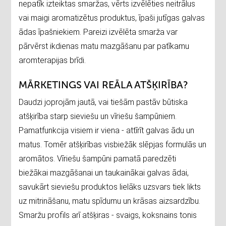
nepatīk izteiktas smaržas, vērts izvēlēties neitrālus
vai maigi aromatizētus produktus, īpaši jutīgas galvas
ādas īpašniekiem. Pareizi izvēlēta smarža var
pārvērst ikdienas matu mazgāšanu par patīkamu
aromterapijas brīdi.
MĀRKETINGS VAI REĀLA ATŠĶIRĪBA?
Daudzi joprojām jautā, vai tiešām pastāv būtiska
atšķirība starp sieviešu un vīriešu šampūniem.
Pamatfunkcija visiem ir viena - attīrīt galvas ādu un
matus. Tomēr atšķirības visbiežāk slēpjas formulās un
aromātos. Vīriešu šampūni pamatā paredzēti
biežākai mazgāšanai un taukainākai galvas ādai,
savukārt sieviešu produktos lielāks uzsvars tiek likts
uz mitrināšanu, matu spīdumu un krāsas aizsardzību.
Smaržu profils arī atšķiras - svaigs, koksnains tonis