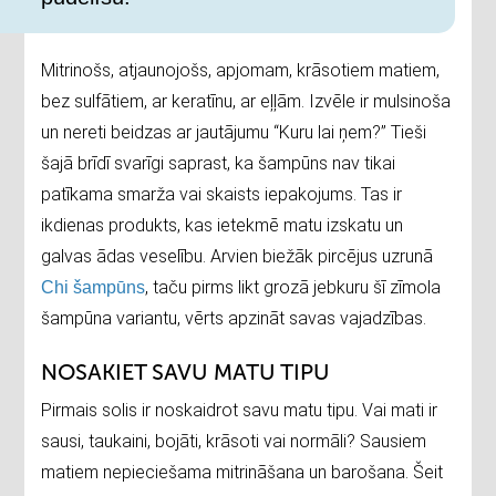
Mitrinošs, atjaunojošs, apjomam, krāsotiem matiem,
bez sulfātiem, ar keratīnu, ar eļļām. Izvēle ir mulsinoša
un nereti beidzas ar jautājumu “Kuru lai ņem?” Tieši
šajā brīdī svarīgi saprast, ka šampūns nav tikai
patīkama smarža vai skaists iepakojums. Tas ir
ikdienas produkts, kas ietekmē matu izskatu un
galvas ādas veselību. Arvien biežāk pircējus uzrunā
, taču pirms likt grozā jebkuru šī zīmola
Chi šampūns
šampūna variantu, vērts apzināt savas vajadzības.
NOSAKIET SAVU MATU TIPU
Pirmais solis ir noskaidrot savu matu tipu. Vai mati ir
sausi, taukaini, bojāti, krāsoti vai normāli? Sausiem
matiem nepieciešama mitrināšana un barošana. Šeit