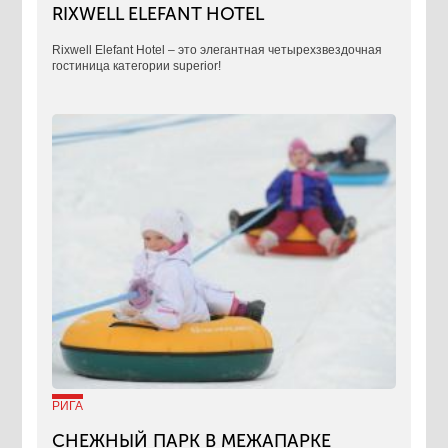
RIXWELL ELEFANT HOTEL
Rixwell Elefant Hotel ‒ это элегантная четырехзвездочная
гостиница категории superior!
РИГА
СНЕЖНЫЙ ПАРК В МЕЖАПАРКЕ