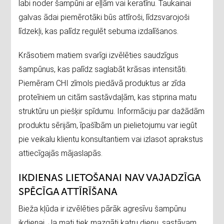
labi noder šampūni ar eļļām vai keratīnu. Taukainai
galvas ādai piemērotāki būs attīroši, līdzsvarojoši
līdzekļi, kas palīdz regulēt sebuma izdalīšanos.
Krāsotiem matiem svarīgi izvēlēties saudzīgus
šampūnus, kas palīdz saglabāt krāsas intensitāti.
Piemēram CHI zīmols piedāvā produktus ar zīda
proteīniem un citām sastāvdaļām, kas stiprina matu
struktūru un piešķir spīdumu. Informāciju par dažādām
produktu sērijām, īpašībām un pielietojumu var iegūt
pie veikalu klientu konsultantiem vai izlasot aprakstus
attiecīgajās mājaslapās.
IKDIENAS LIETOŠANAI NAV VAJADZĪGA
SPĒCĪGA ATTĪRĪŠANA
Bieža kļūda ir izvēlēties pārāk agresīvu šampūnu
ikdienai. Ja mati tiek mazgāti katru dienu, sastāvam