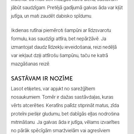
jābūt saudzīgam. Pretējā gadījumā galvas āda var kļūt
jutīga, un mati zaudēt dabisko spīdumu.
Ikdienas rutīnai piemēroti šampūni ar līdzsvarotu
formulu, kas saudzīgi attīra, bet nepāržāvē. Ja
izmantojat daudz līdzekļu ieveidošanai, reizi nedēļā
var iekļaut dziļi attīrošu šampūnu, taču ne katrā
mazgāšanas reizē.
SASTĀVAM IR NOZĪME
Lasot etiķetes, var apjukt no sarežģītiem
nosaukumiem. Tomēr ir dažas sastāvdaļas, kuras
vērts atcerēties. Keratīns palīdz stiprināt matus, zīda
proteīni piešķir gludumu, bet dabīgās eļļas nodrošina
mitrināšanu. Ja galvas āda ir jutīga, vēlams izvairīties
no pārāk spēcīgām smaržvielām vai agresīviem