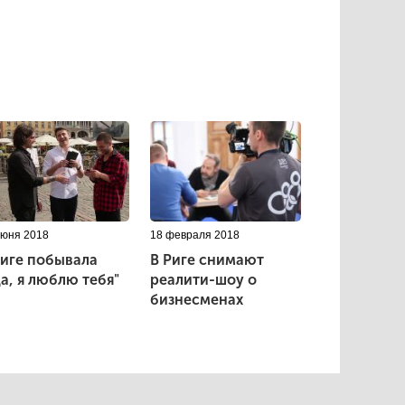
июня 2018
18 февраля 2018
Риге побывала
В Риге снимают
да, я люблю тебя"
реалити-шоу о
бизнесменах