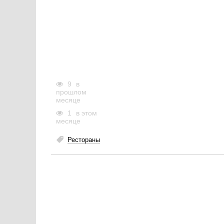
9
в
прошлом
месяце
1
в этом
месяце
Рестораны