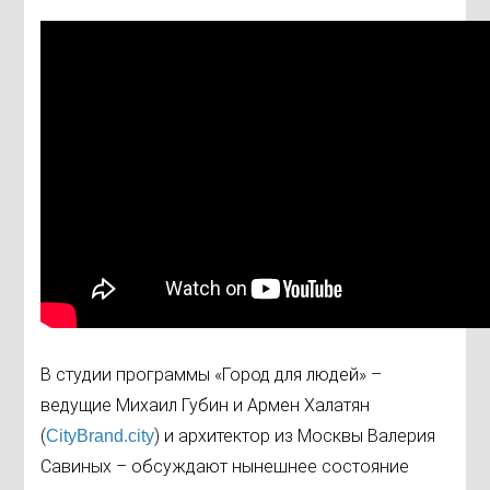
В студии программы «Город для людей» –
ведущие Михаил Губин и Армен Халатян
(
) и архитектор из Москвы Валерия
CityBrand.city
Савиных – обсуждают нынешнее состояние