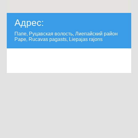
Адрес:
Папе, Руцавская волость, Лиепайский район
Pape, Rucavas pagasts, Liepajas rajons