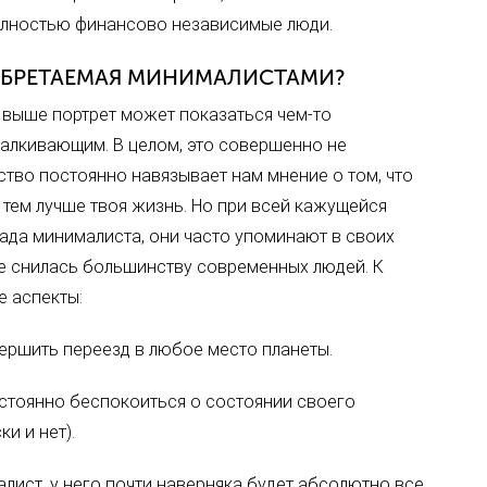
олностью финансово независимые люди.
 ОБРЕТАЕМАЯ МИНИМАЛИСТАМИ?
выше портрет может показаться чем-то
алкивающим. В целом, это совершенно не
тво постоянно навязывает нам мнение о том, что
 тем лучше твоя жизнь. Но при всей кажущейся
ада минималиста, они часто упоминают в своих
не снилась большинству современных людей. К
е аспекты:
ершить переезд в любое место планеты.
остоянно беспокоиться о состоянии своего
и и нет).
алист, у него почти наверняка будет абсолютно все