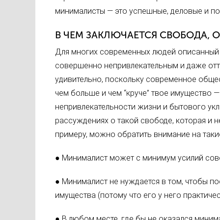
минималисты — это успешные, деловые и п
В ЧЕМ ЗАКЛЮЧАЕТСЯ СВОБОДА,
Для многих современных людей описанный 
совершенно непривлекательным и даже отт
удивительно, поскольку современное общес
чем больше и чем “круче” твое имущество —
непривлекательности жизни и бытового укл
рассуждениях о такой свободе, которая и 
примеру, можно обратить внимание на таки
● Минималист может с минимум усилий сов
● Минималист не нуждается в том, чтобы п
имущества (потому что его у него практическ
● В любом месте, где бы не оказался миним