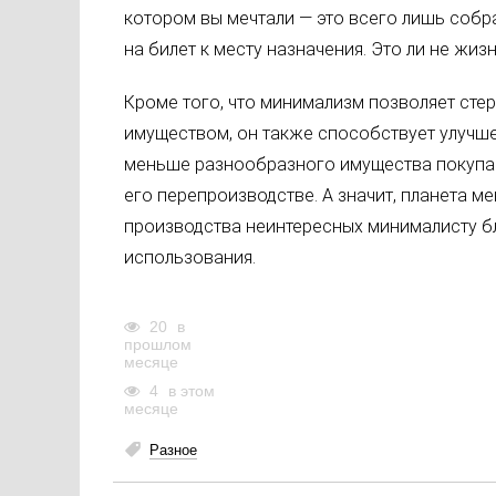
котором вы мечтали — это всего лишь собр
на билет к месту назначения. Это ли не жиз
Кроме того, что минимализм позволяет сте
имуществом, он также способствует улучш
меньше разнообразного имущества покупаю
его перепроизводстве. А значит, планета м
производства неинтересных минималисту бла
использования.
20
в
прошлом
месяце
4
в этом
месяце
Разное