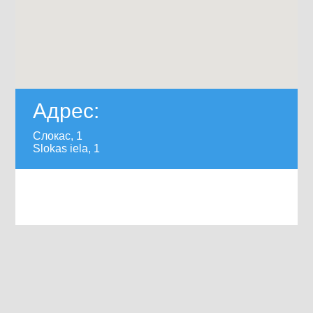
Адрес:
Слокас, 1
Slokas iela, 1