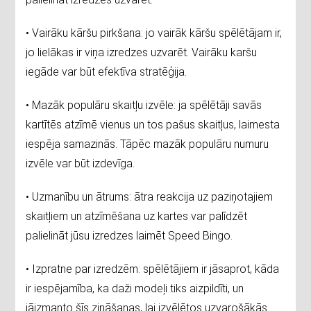
• Vairāku kāršu pirkšana: jo vairāk kāršu spēlētājam ir,
jo lielākas ir viņa izredzes uzvarēt. Vairāku karšu
iegāde var būt efektīva stratēģija.
• Mazāk populāru skaitļu izvēle: ja spēlētāji savās
kartītēs atzīmē vienus un tos pašus skaitļus, laimesta
iespēja samazinās. Tāpēc mazāk populāru numuru
izvēle var būt izdevīga.
• Uzmanību un ātrums: ātra reakcija uz paziņotajiem
skaitļiem un atzīmēšana uz kartes var palīdzēt
palielināt jūsu izredzes laimēt Speed Bingo.
• Izpratne par izredzēm: spēlētājiem ir jāsaprot, kāda
ir iespējamība, ka daži modeļi tiks aizpildīti, un
jāizmanto šīs zināšanas, lai izvēlētos uzvarošākās