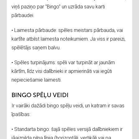
viņš paziņo par "Bingo" un uzrāda savu karti
pārbaudei.
• Laimesta pārbaude: spēles meistars pārbauda, vai
kartīte atbilst laimesta noteikumiem. Ja viss ir pareizi,
spēlētājs saņem balvu.
• Spēles turpinājums: spēli var turpināt ar jaunām
kārtīm, līdz visi dalībnieki ir apmierināti vai iegūti
nepieciešamie laimesti.
BINGO SPĒĻU VEIDI
Ir vairāki dažādi bingo spēļu veidi, un katram ir savas
īpašības:
• Standarta bingo: šajā spēles versijā dalībniekiem ir
jāaizpilda pilna līnija (horizontāli, vertikāli vai pa