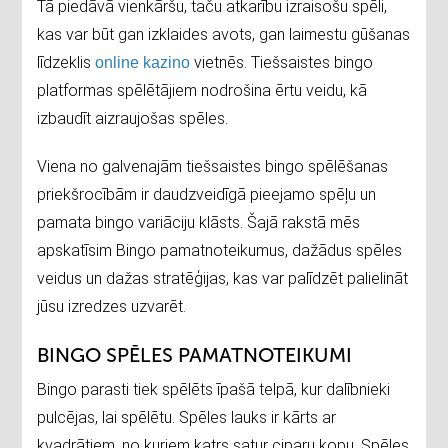
Tā piedāvā vienkāršu, taču atkarību izraisošu spēli,
kas var būt gan izklaides avots, gan laimestu gūšanas
līdzeklis
vietnēs. Tiešsaistes bingo
online kazino
platformas spēlētājiem nodrošina ērtu veidu, kā
izbaudīt aizraujošas spēles.
Viena no galvenajām tiešsaistes bingo spēlēšanas
priekšrocībām ir daudzveidīgā pieejamo spēļu un
pamata bingo variāciju klāsts. Šajā rakstā mēs
apskatīsim Bingo pamatnoteikumus, dažādus spēles
veidus un dažas stratēģijas, kas var palīdzēt palielināt
jūsu izredzes uzvarēt.
BINGO SPĒLES PAMATNOTEIKUMI
Bingo parasti tiek spēlēts īpašā telpā, kur dalībnieki
pulcējas, lai spēlētu. Spēles lauks ir kārts ar
kvadrātiem, no kuriem katrs satur ciparu kopu. Spēles