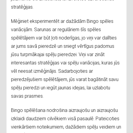
stratēģijas.
Mēģiniet eksperimentēt ar dažādām Bingo spēles
variācijām. Sarunas ar regulāriem šīs spēles
spēlētājiem var būt ļoti noderīgas, jo viņi var dalīties
ar jums savā pieredzē un sniegt vērtīgus padomus
jūsu turpmākajai spēļu pieredzei. Viņi var zināt
interesantas stratēģijas vai spēļu variācijas, kuras jūs
vēl neesat izmēģinājis. Sadarbojoties ar
pieredzējušiem spēlētājiem, jūs varat bagātināt savu
spēļu pieredzi un iegūt jaunas idejas, lai uzlabotu
savas prasmes.
Bingo spēlēšana nodrošina aizraujošu un aizraujošu
izklaidi daudziem cilvēkiem visā pasaulē. Pateicoties
vienkāršiem noteikumiem, dažādiem spēļu veidiem un