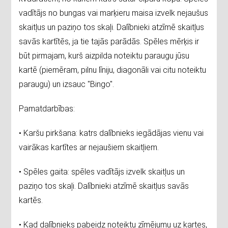
vadītājs no bungas vai marķieru maisa izvelk nejaušus
skaitļus un paziņo tos skaļi. Dalībnieki atzīmē skaitļus
savās kartītēs, ja tie tajās parādās. Spēles mērķis ir
būt pirmajam, kurš aizpilda noteiktu paraugu jūsu
kartē (piemēram, pilnu līniju, diagonāli vai citu noteiktu
paraugu) un izsauc "Bingo".
Pamatdarbības:
• Karšu pirkšana: katrs dalībnieks iegādājas vienu vai
vairākas kartītes ar nejaušiem skaitļiem.
• Spēles gaita: spēles vadītājs izvelk skaitļus un
paziņo tos skaļi. Dalībnieki atzīmē skaitļus savās
kartēs.
• Kad dalībnieks pabeidz noteiktu zīmējumu uz kartes,