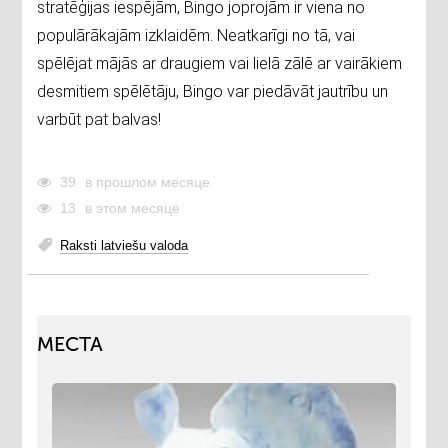
stratēģijas iespējām, Bingo joprojām ir viena no
populārākajām izklaidēm. Neatkarīgi no tā, vai
spēlējat mājās ar draugiem vai lielā zālē ar vairākiem
desmitiem spēlētāju, Bingo var piedāvāt jautrību un
varbūt pat balvas!
39
в прошлом месяце
13
в этом месяце
Raksti latviešu valoda
МЕСТА