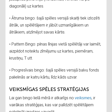
diagonāli) uz kartes.
• Ātruma bingo: šajā spēles versijā skaitļi tiek izlozēti
ātrāk, un spēlētājiem ir jābūt uzmanīgākiem un
ātrākiem, atzīmējot savas kārtis.
• Pattern Bingo: pilnas līnijas vietā spēlētāji var laimēt,
aizpildot noteiktu zīmējumu uz kartes, piemēram,
krustiņu, T utt.
• Progresīvais bingo: šajā spēles versijā balvu fonds
palielinās ar katru kārtu, līdz kāds uzvar.
VEIKSMĪGAS SPĒLES STRATĒĢIJAS
Lai gan bingo lielā mērā ir atkarīgs no
, ir
veiksmes
vairākas stratēģijas, kas var palīdzēt spēlētājiem
palielināt izredzes uzvarēt: