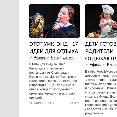
ЭТОТ УИК-ЭНД - 17
ДЕТИ ГОТОВ
ИДЕЙ ДЛЯ ОТДЫХА
РОДИТЕЛИ
Афиша
Рига
Детям
ОТДЫХАЮТ!
В Риге - джаз-дива Нино
Афиша
Рига
Катамадзе, спектакли и
В кафе Food&More о
постановки от Станислава
детская кулинарная 
Евстигнеева, Марка Розовского,
"Джуниор Шеф". Сал
Валентина Гафта и Александра
пирожки, изделия из
Ширвиндта. Еще - премьера в
и пирожные… Юные 
опере, концерт молодежного
учатся готовить и лег
оркестра Германии и выставка
сложные блюда. Все
орхидей.
приготовленное свои
16 АПРЕЛЯ 2015
371
конце занятия с удо
съедается и конечно
родителями.