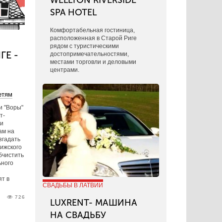
WELLTON RIVERSIDE
SPA HOTEL
Комфортабельная гостиница,
расположенная в Старой Риге
рядом с туристическими
ГЕ -
достопримечательностями,
местами торговли и деловыми
центрами.
етям
и "Воры"
т-
ии
ам на
згадать
рижского
бчистить
ьного
я
ят в
СВАДЬБЫ В ЛАТВИИ
726
LUXRENT- МАШИНА
НА СВАДЬБУ