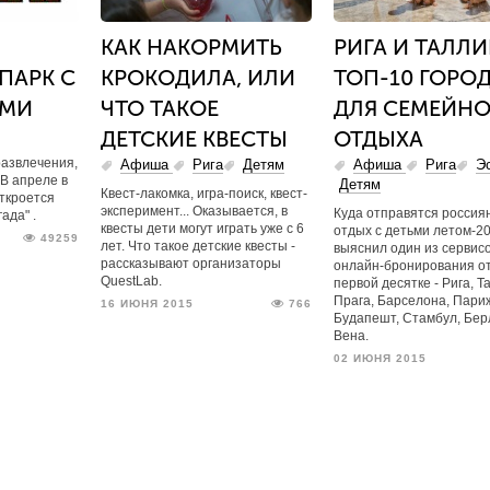
КАК НАКОРМИТЬ
РИГА И ТАЛЛИ
ПАРК С
КРОКОДИЛА, ИЛИ
ТОП-10 ГОРО
АМИ
ЧТО ТАКОЕ
ДЛЯ СЕМЕЙН
ДЕТСКИЕ КВЕСТЫ
ОТДЫХА
азвлечения,
Афиша
Рига
Детям
Афиша
Рига
Э
 В апреле в
Детям
Квест-лакомка, игра-поиск, квест-
ткроется
эксперимент... Оказывается, в
Куда отправятся россия
ада" .
квесты дети могут играть уже с 6
отдых с детьми летом-20
49259
лет. Что такое детские квесты -
выяснил один из сервис
рассказывают организаторы
онлайн-бронирования от
QuestLab.
первой десятке - Рига, Т
Прага, Барселона, Париж
16 ИЮНЯ 2015
766
Будапешт, Стамбул, Бер
Вена.
02 ИЮНЯ 2015