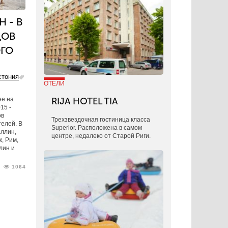
Н - В
ДОВ
ОГО
стония
ОТЕЛИ
не на
RIJA HOTEL TIA
15 -
ов
Трехзвездочная гостиница класса
елей. В
Superior. Расположена в самом
аллин,
центре, недалеко от Старой Риги.
, Рим,
лин и
1064