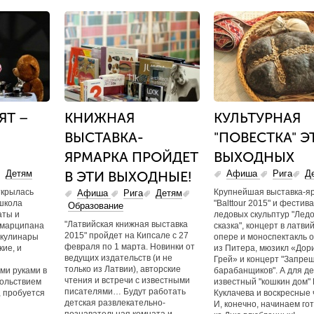
ЯТ –
КНИЖНАЯ
КУЛЬТУРНАЯ
ВЫСТАВКА-
"ПОВЕСТКА" Э
ЯРМАРКА ПРОЙДЕТ
ВЫХОДНЫХ
Детям
В ЭТИ ВЫХОДНЫЕ!
Афиша
Рига
Д
ткрылась
Крупнейшая выставка-я
Афиша
Рига
Детям
школа
"Balttour 2015" и фестив
Образование
аты и
ледовых скульптур "Лед
"Латвийская книжная выставка
 марципана
сказка", концерт в латви
2015" пройдет на Кипсале с 27
кулинары
опере и моноспектакль о
февраля по 1 марта. Новинки от
кие, и
из Питера, мюзикл «Дор
ведущих издательств (и не
Грей» и концерт "Запре
только из Латвии), авторские
ми руками в
барабанщиков". А для де
чтения и встречи с известными
вольствием
известный "кошкин дом"
писателями… Будут работать
, пробуется
Куклачева и воскресные 
детская развлекательно-
И, конечно, начинаем го
познавательная комната и