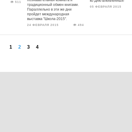
ко Дню влюбленных!
511
традиционный обмен книгами.
05 ФЕВРАЛЯ 2015
Параллельно в эти же дни
пройдет международная
выставка "Школа-2015".
24 ФЕВРАЛЯ 2015
494
1
2
3
4