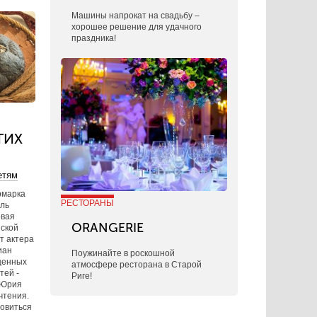
​Машины напрокат на свадьбу –
хорошее решение для удачного
праздника!
ТИХ
етям
рмарка
РЕСТОРАНЫ
аль
овая
ORANGERIE
йской
т актера
иан
Поужинайте в роскошной
щенных
атмосфере ресторана в Старой
тей -
Риге!
 Юрия
чтения.
товиться