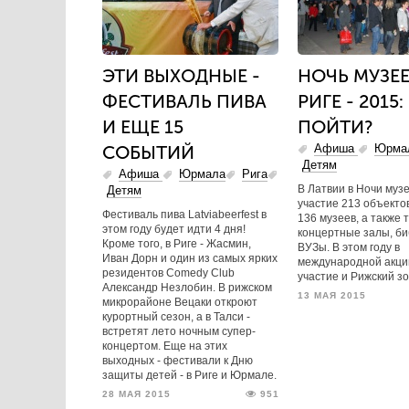
ЭТИ ВЫХОДНЫЕ -
НОЧЬ МУЗЕЕ
ФЕСТИВАЛЬ ПИВА
РИГЕ - 2015:
И ЕЩЕ 15
ПОЙТИ?
СОБЫТИЙ
Афиша
Юрма
Детям
Афиша
Юрмала
Рига
В Латвии в Ночи муз
Детям
участие 213 объектов
Фестиваль пива Latviabeerfest в
136 музеев, а также 
этом году будет идти 4 дня!
концертные залы, би
Кроме того, в Риге - Жасмин,
ВУЗы. В этом году в
Иван Дорн и один из самых ярких
международной акци
резидентов Comedy Club
участие и Рижский зо
Александр Незлобин. В рижском
13 МАЯ 2015
микрорайоне Вецаки откроют
курортный сезон, а в Талси -
встретят лето ночным супер-
концертом. Еще на этих
выходных - фестивали к Дню
защиты детей - в Риге и Юрмале.
28 МАЯ 2015
951