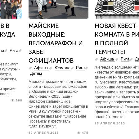
В В
МАЙСКИЕ
НОВАЯ КВЕСТ-
 КУДА
ВЫХОДНЫЕ:
КОМНАТА В РИ
ВЕЛОМАРАФОН И
В ПОЛНОЙ
ла
Рига
ЗАБЕГ
ТЕМНОТЕ!
ОФИЦИАНТОВ
Афиша
Рига
Д
еев примут
"Легенда о волшебнике" 
Афиша
Юрмала
Рига
 культуры -
- квесты от новичков квес
Детям
театры,
движения Риги - компан
блиотеки,
Майские праздники - под знаком
"Сitylegends". Квестоман
спорта - массовый веломарафон
выбор - две легенды: "ра
и примет
в Юрмале и финиш рижской
заклинание и запереть 
опарк.
Велонедели-2015. Еще -
призрака" или "быстро о
968
марафон сильнейших в
квартиру профессионал
Синевилле и забег официантов в
вора и сбежать". Главна
Риге! В культурной повестке -
"фишка" - квесты проход
открытие выставки "Очарование
полной темноте!
Прованса" и фестиваль
29 АПРЕЛЯ 2015
"Stanislavsky.lv".
30 АПРЕЛЯ 2015
475