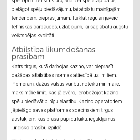
spēj optimizēt struktūru, analizēt spēlētāju datus,
pielāgot spēļu piedāvājumu, lai atbilstu mainīgajām
tendencēm, pieprasījumam. Turklāt regulāri jāveic
tehniskās pārbaudes, uzlabojumi, lai saglabātu augstu
veiktspējas kvalitāti.
Atbilstība likumdošanas
prasībām
Katrs tirgus, kurā darbojas kazino, var pieprasīt
dažādas atbilstības normas attiecībā uz limitiem.
Piemēram, dažās valstīs var būt noteikti minimālie,
maksimālie limiti, kas jāievēro, ierobežojot kazino
spēju piedāvāt pilnīgu elastību. Kazino operatoriem
jāpielāgo savas platformas specifiskiem tirgus
apstākļiem, kas prasa papildu laiku, ieguldījumus
juridisko prasību izpildē.