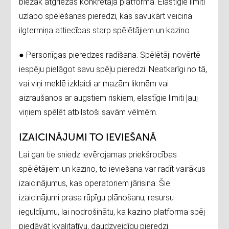
biežāk atgriežas konkrētajā platformā. Elastīgie limiti
uzlabo spēlēšanas pieredzi, kas savukārt veicina
ilgtermiņa attiecības starp spēlētājiem un kazino.
● Personīgas pieredzes radīšana. Spēlētāji novērtē
iespēju pielāgot savu spēļu pieredzi. Neatkarīgi no tā,
vai viņi meklē izklaidi ar mazām likmēm vai
aizraušanos ar augstiem riskiem, elastīgie limiti ļauj
viņiem spēlēt atbilstoši savām vēlmēm.
IZAICINĀJUMI TO IEVIEŠANĀ
Lai gan tie sniedz ievērojamas priekšrocības
spēlētājiem un kazino, to ieviešana var radīt vairākus
izaicinājumus, kas operatoriem jārisina. Šie
izaicinājumi prasa rūpīgu plānošanu, resursu
ieguldījumu, lai nodrošinātu, ka kazino platforma spēj
piedāvāt kvalitatīvu, daudzveidīgu pieredzi.