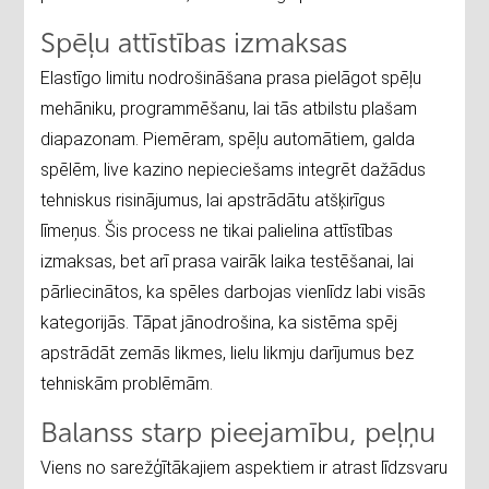
Spēļu attīstības izmaksas
Elastīgo limitu nodrošināšana prasa pielāgot spēļu
mehāniku, programmēšanu, lai tās atbilstu plašam
diapazonam. Piemēram, spēļu automātiem, galda
spēlēm, live kazino nepieciešams integrēt dažādus
tehniskus risinājumus, lai apstrādātu atšķirīgus
līmeņus. Šis process ne tikai palielina attīstības
izmaksas, bet arī prasa vairāk laika testēšanai, lai
pārliecinātos, ka spēles darbojas vienlīdz labi visās
kategorijās. Tāpat jānodrošina, ka sistēma spēj
apstrādāt zemās likmes, lielu likmju darījumus bez
tehniskām problēmām.
Balanss starp pieejamību, peļņu
Viens no sarežģītākajiem aspektiem ir atrast līdzsvaru