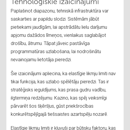
Tehnoloģiskie izaicinājumi
Paplašinot diapazonu, tehniskā infrastruktūra var
saskarties ar papildu slodzi. Sistēmām jābūt
pietiekami jaudīgām, lai apstrādātu lielu darījumu
apjomu dažādos līmeņos, vienlaikus saglabājot
drošību, ātrumu. Tāpat jāveic pastāvīga
programmatūras uzlabošana, lai nodrošinātu
nevainojamu lietotāja pieredzi.
Šie izaicinājumi apliecina, ka elastīgie likmju limiti nav
tikai funkcija, kas uzlabo spēlētāju pieredzi. Tas ir
stratēģisks ieguldījums, kas prasa gudru vadību,
ilgtermiņa redzējumu. Kazino, kas spēj veiksmīgi
pārvarēt šos šķēršļus, gūst priekšrocības
konkurētspējīgajā tiešsaistes azartspēļu nozarē.
Elastīgie likmju limiti ir kļuvuši par būtisku faktoru, kas