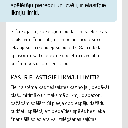
spēlētāju pieredzi un izvēli, ir elastīgie
likmju limiti.
Šī funkcija ļauj spēlētājiem piedalīties spēlēs, kas
atbilst viņu finansiālajām iespējām, nodrošinot
iekļaujošu un izklaidējošu pieredzi. Šajā rakstā
aplūkosim, kā tie ietekmē spēlētāju uzvedību,
preferences un apmierinātību.
KAS IR ELASTĪGIE LIKMJU LIMITI?
Tie ir sistēma, kas tiešsaistes kazino ļauj piedāvāt
plašu minimālo un maksimālo likmju diapazonu
dažādām spēlēm. Šī pieeja dod iespēju dažādu
budžetu spēlētājiem piedalīties spēlēs bez lieka
finansiālā spiediena vai izslēgšanas sajūtas.