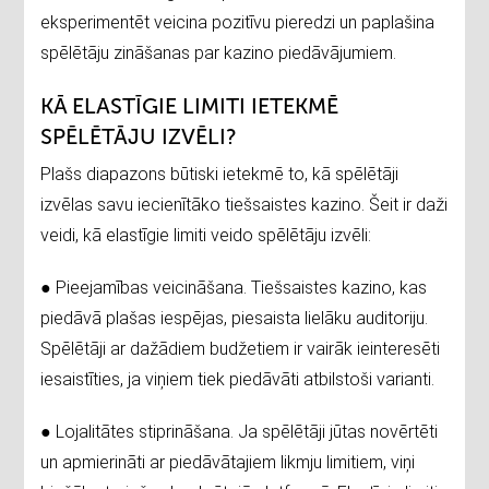
eksperimentēt veicina pozitīvu pieredzi un paplašina
spēlētāju zināšanas par kazino piedāvājumiem.
KĀ ELASTĪGIE LIMITI IETEKMĒ
SPĒLĒTĀJU IZVĒLI?
Plašs diapazons būtiski ietekmē to, kā spēlētāji
izvēlas savu iecienītāko tiešsaistes kazino. Šeit ir daži
veidi, kā elastīgie limiti veido spēlētāju izvēli:
● Pieejamības veicināšana. Tiešsaistes kazino, kas
piedāvā plašas iespējas, piesaista lielāku auditoriju.
Spēlētāji ar dažādiem budžetiem ir vairāk ieinteresēti
iesaistīties, ja viņiem tiek piedāvāti atbilstoši varianti.
● Lojalitātes stiprināšana. Ja spēlētāji jūtas novērtēti
un apmierināti ar piedāvātajiem likmju limitiem, viņi