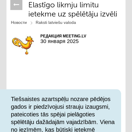
Elastīgo likmju limitu
ietekme uz spēlētāju izvēli
Новости
Raksti latviešu valoda
РЕДАКЦИЯ MEETING.LV
30 января 2025
Tiešsaistes azartspēļu nozare pēdējos
gados ir piedzīvojusi strauju izaugsmi,
pateicoties tās spējai pielāgoties
spēlētāju dažādajām vajadzībām. Viena
no iezīmēm, kas būtiski ietekmē