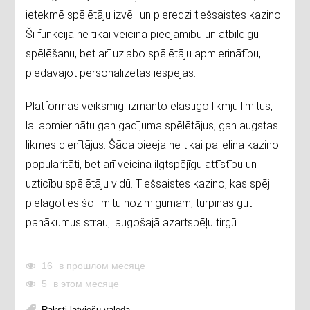
ietekmē spēlētāju izvēli un pieredzi tiešsaistes kazino.
Šī funkcija ne tikai veicina pieejamību un atbildīgu
spēlēšanu, bet arī uzlabo spēlētāju apmierinātību,
piedāvājot personalizētas iespējas.
Platformas veiksmīgi izmanto elastīgo likmju limitus,
lai apmierinātu gan gadījuma spēlētājus, gan augstas
likmes cienītājus. Šāda pieeja ne tikai palielina kazino
popularitāti, bet arī veicina ilgtspējīgu attīstību un
uzticību spēlētāju vidū. Tiešsaistes kazino, kas spēj
pielāgoties šo limitu nozīmīgumam, turpinās gūt
panākumus strauji augošajā azartspēļu tirgū.
16
в прошлом месяце
5
в этом месяце
Raksti latviešu valoda