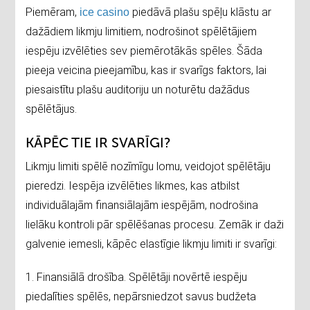
Piemēram,
piedāvā plašu spēļu klāstu ar
ice casino
dažādiem likmju limitiem, nodrošinot spēlētājiem
iespēju izvēlēties sev piemērotākās spēles. Šāda
pieeja veicina pieejamību, kas ir svarīgs faktors, lai
piesaistītu plašu auditoriju un noturētu dažādus
spēlētājus.
KĀPĒC TIE IR SVARĪGI?
Likmju limiti spēlē nozīmīgu lomu, veidojot spēlētāju
pieredzi. Iespēja izvēlēties likmes, kas atbilst
individuālajām finansiālajām iespējām, nodrošina
lielāku kontroli pār spēlēšanas procesu. Zemāk ir daži
galvenie iemesli, kāpēc elastīgie likmju limiti ir svarīgi:
1. Finansiālā drošība. Spēlētāji novērtē iespēju
piedalīties spēlēs, nepārsniedzot savus budžeta