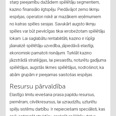
starp pieejamību dažādiem spēlētāju segmentiem,
kazino finansiālo ilgtspēju. Piedāvājot zemo likmju
iespējas, operatori riskē ar mazākiem ieņēmumiem
no katras spēles sesijas. Savukārt augsto likmju
spēles var būt pievilcīgas tikai ierobežotam spēlētāju
lokam. Lai saglabātu rentabilitāti, kazino ir rūpīgi
jāanalizē spēlētāju uzvedība, jāpiedāvā elastīgi,
ekonomiski pamatoti risinājumi. Turklāt kazino
jāizstrādā stratēģijas, lai piesaistītu, noturētu gadījuma
spēlētājus, augstās likmes spēlētājus, nodrošinot, ka
abām grupām ir pieejamas saistošas iespējas.
Resursu pārvaldība
Elastīgo limitu ieviešana prasa papildu resursus,
piemēram, cilvēkresursus, lai uzraudzītu, uzturētu
spēļu sistēmu darbību. Ir nepieciešami speciālisti, kas