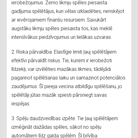
ierobežojumus. Zemo likmju spēles piesaista
gadījuma spēlētājus, kuri vēlas izklaidēties, neriskējot
ar ievērojamiem finanšu resursiem. Savukārt
augstāku likmju spēles piesaista tos, kas meklē
intensīvākus piedzīvojumus un lielākas uzvaras.
2. Riska pārvaldība. Elastīgie limiti ļauj spēlētājiem
efektīvi pārvaldīt riskus. Tie, kuriem ir ierobežoti
līdzekļi, var izvēlēties mazākas likmes, tādējādi
pagarinot spēlēšanas laiku un samazinot potenciālos
zaudējumus. Šī pieeja veicina atbildīgu spēlēšanu, jo
spēlētāji jūtas mazāk spiesti pārsniegt savas
iespējas.
3. Spēļu daudzveidības izpēte. Tie ļauj spēlētājiem
izmēģināt dažādas spēles, sākot no spēļu
automātiem līdz galda spēlēm. Šī brīvība