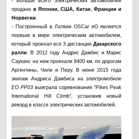
- Больше всего электрических автомобилей
продано
в Японии, США, Китае, Франции и
Норвегии
.
- Построенный в Латвии OSCar еО является
первым в мире электрическим автомобилем,
который проехал все 3 дистанции
Дакарского
ралли
. В 2012 году Андрис Дамбис и Марис
Сауканс на нем проехали 8400 км. по дорогам
Аргентины, Чили и Перу. В июне 2015 года
экипаж Андриса Дамбиса на электромобиле
EO
PP03
выиграла соревнования “Pikes Peak
International Hill Climb”, установив новый
рекорд в классе электрических автомобилей.