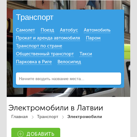
Транспорт
Самолет
Поезд
Автобус
Автомобиль
Прокат и аренда автомобиля
Паром
Транспорт по стране
Общественный транспорт
Такси
Парковка в Риге
Велосипед
Электромобили в Латвии
Главная
Транспорт
Электромобили
ДОБАВИТЬ