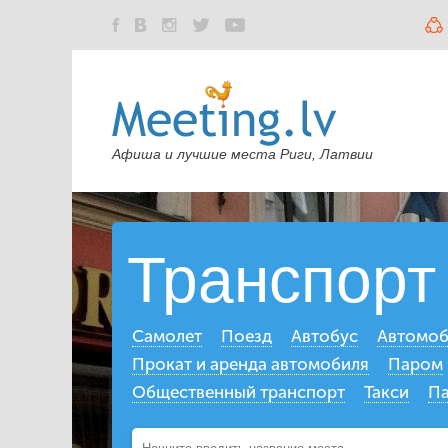
Афиша и лучшие места Риги, Латвии
Транспорт
Самолет
Поезд
Автобус
Автомоб
Прокат и аренда автомобиля
Паром
Общественный транспорт
Такси
Па