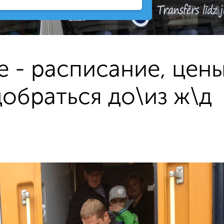
е - расписание, цен
добраться до\из ж\д