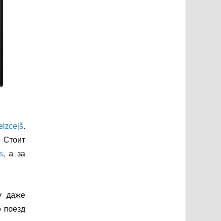
elzceļš
.
. Стоит
s
, а за
у даже
о поезд