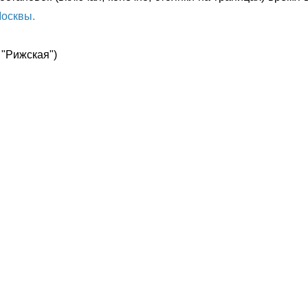
Москвы.
 "Рижская")