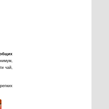
 общих
нимум,
ти чай,
репких