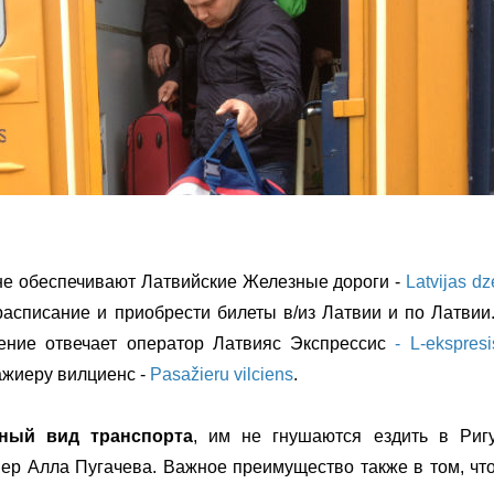
не обеспечивают Латвийские Железные дороги -
Latvijas dz
асписание и приобрести билеты в/из Латвии и по Латвии
щение отвечает оператор Латвияс Экспрессис
- L-ekspresi
ажиеру вилциенс -
Pasažieru vilciens
.
ный вид транспорта
, им не гнушаются ездить в Риг
ер Алла Пугачева. Важное преимущество также в том, чт