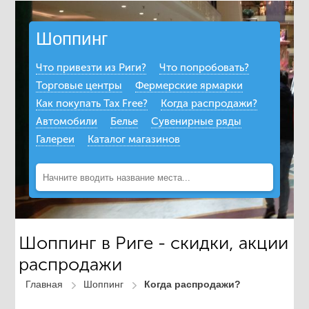
Шоппинг
Что привезти из Риги?
Что попробовать?
Торговые центры
Фермерские ярмарки
Как покупать Tax Free?
Когда распродажи?
Автомобили
Белье
Сувенирные ряды
Галереи
Каталог магазинов
Шоппинг в Риге - скидки, акции
распродажи
Главная
Шоппинг
Когда распродажи?