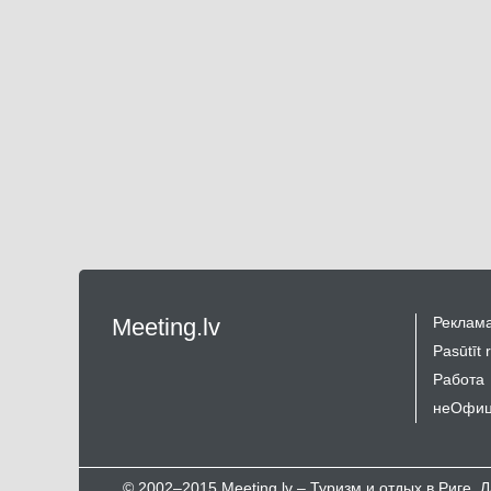
Meeting.lv
Реклама
Pasūtīt 
Работа
неОфиц
© 2002–2015 Meeting.lv – Туризм и отдых в Риге,