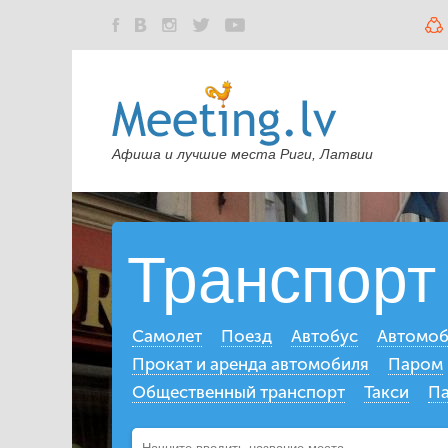
Афиша и лучшие места Риги, Латвии
Транспорт
Самолет
Поезд
Автобус
Автомоб
Прокат и аренда автомобиля
Паром
Общественный транспорт
Такси
Па