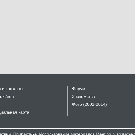
 и контакты
Форум
reklāmu
Знакомства
Фото (2002-2014)
иальная карта
 Латвии, Прибалтике. Использование материалов Meeting.lv возмож