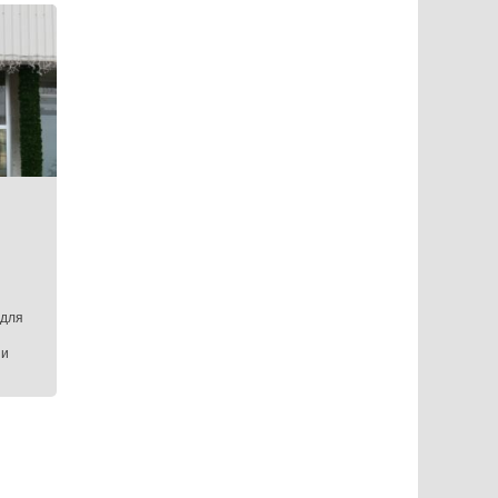
 для
 и